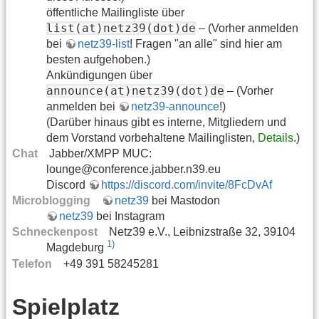
öffentliche Mailingliste über
list(at)netz39(dot)de
– (Vorher anmelden
bei
netz39-list
! Fragen "an alle" sind hier am
besten aufgehoben.)
Ankündigungen über
announce(at)netz39(dot)de
– (Vorher
anmelden bei
netz39-announce
!)
(Darüber hinaus gibt es interne, Mitgliedern und
dem Vorstand vorbehaltene Mailinglisten,
Details
.)
Chat
Jabber/XMPP MUC:
lounge@conference.jabber.n39.eu
Discord
https://discord.com/invite/8FcDvAf
Microblogging
netz39
bei Mastodon
netz39
bei Instagram
Schneckenpost
Netz39 e.V., Leibnizstraße 32, 39104
1)
Magdeburg
Telefon
+49 391 58245281
Spielplatz