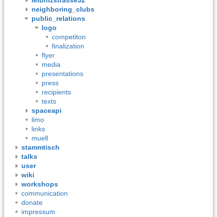
neighboring_clubs
public_relations
logo
competiton
finalization
flyer
media
presentations
press
recipients
texts
spaceapi
limo
links
muell
stammtisch
talks
user
wiki
workshops
communication
donate
impressum