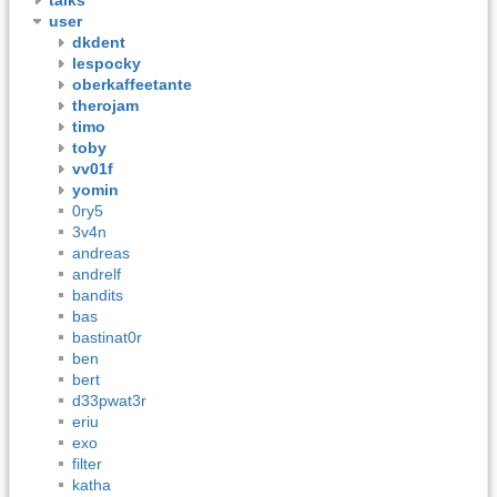
user
dkdent
lespocky
oberkaffeetante
therojam
timo
toby
vv01f
yomin
0ry5
3v4n
andreas
andrelf
bandits
bas
bastinat0r
ben
bert
d33pwat3r
eriu
exo
filter
katha