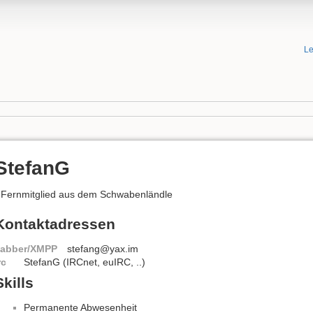
Le
StefanG
 Fernmitglied aus dem Schwabenländle
Kontaktadressen
Jabber/XMPP
stefang@yax.im
rc
StefanG (IRCnet, euIRC, ..)
Skills
Permanente Abwesenheit