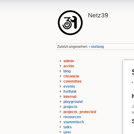
Netz39
Zuletzt angesehen:
stefang
•
admin
archiv
blog
chronicle
committee
*
events
freifunk
internal
playground
projects
projects_protected
i
resources
stammtisch
talks
user