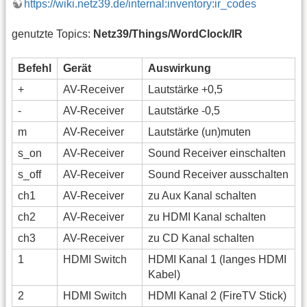
https://wiki.netz39.de/internal:inventory:ir_codes
genutzte Topics:
Netz39/Things/WordClock/IR
Befehl
Gerät
Auswirkung
+
AV-Receiver
Lautstärke +0,5
-
AV-Receiver
Lautstärke -0,5
m
AV-Receiver
Lautstärke (un)muten
s_on
AV-Receiver
Sound Receiver einschalten
s_off
AV-Receiver
Sound Receiver ausschalten
ch1
AV-Receiver
zu Aux Kanal schalten
ch2
AV-Receiver
zu HDMI Kanal schalten
ch3
AV-Receiver
zu CD Kanal schalten
1
HDMI Switch
HDMI Kanal 1 (langes HDMI
Kabel)
2
HDMI Switch
HDMI Kanal 2 (FireTV Stick)