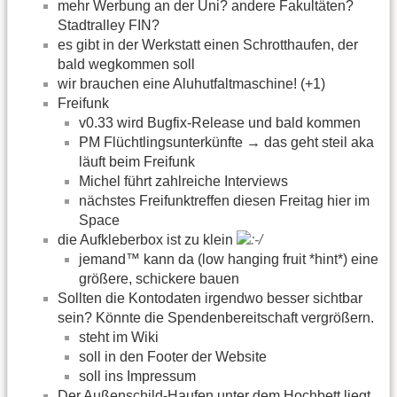
mehr Werbung an der Uni? andere Fakultäten?
Stadtralley FIN?
es gibt in der Werkstatt einen Schrotthaufen, der
bald wegkommen soll
wir brauchen eine Aluhutfaltmaschine! (+1)
Freifunk
v0.33 wird Bugfix-Release und bald kommen
PM Flüchtlingsunterkünfte → das geht steil aka
läuft beim Freifunk
Michel führt zahlreiche Interviews
nächstes Freifunktreffen diesen Freitag hier im
Space
die Aufkleberbox ist zu klein
jemand™ kann da (low hanging fruit *hint*) eine
größere, schickere bauen
Sollten die Kontodaten irgendwo besser sichtbar
sein? Könnte die Spendenbereitschaft vergrößern.
steht im Wiki
soll in den Footer der Website
soll ins Impressum
Der Außenschild-Haufen unter dem Hochbett liegt