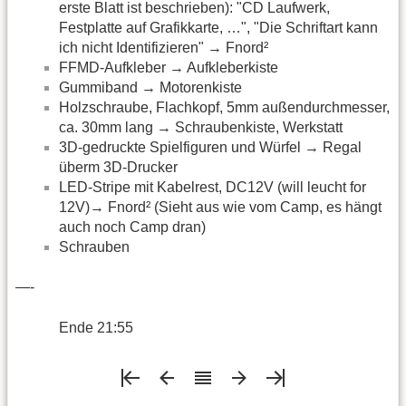
erste Blatt ist beschrieben): "CD Laufwerk,
Festplatte auf Grafikkarte, …", "Die Schriftart kann
ich nicht Identifizieren" → Fnord²
FFMD-Aufkleber → Aufkleberkiste
Gummiband → Motorenkiste
Holzschraube, Flachkopf, 5mm außendurchmesser,
ca. 30mm lang → Schraubenkiste, Werkstatt
3D-gedruckte Spielfiguren und Würfel → Regal
überm 3D-Drucker
LED-Stripe mit Kabelrest, DC12V (will leucht for
12V)→ Fnord² (Sieht aus wie vom Camp, es hängt
auch noch Camp dran)
Schrauben
—-
Ende 21:55