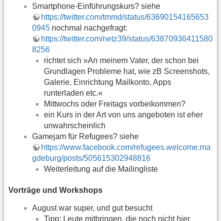
Smartphone-Einführungskurs? siehe
https://twitter.com/tmmd/status/63690154165653
0945
nochmal nachgefragt:
https://twitter.com/netz39/status/63870936411580
8256
richtet sich »An meinem Vater, der schon bei
Grundlagen Probleme hat, wie zB Screenshots,
Galerie, Einrichtung Mailkonto, Apps
runterladen etc.«
Mittwochs oder Freitags vorbeikommen?
ein Kurs in der Art von uns angeboten ist eher
unwahrscheinlich
Gamejam für Refugees? siehe
https://www.facebook.com/refugees.welcome.ma
gdeburg/posts/505615302948816
Weiterleitung auf die Mailingliste
Vorträge und Workshops
August war super, und gut besucht
Tipp: Leute mitbringen, die noch nicht hier