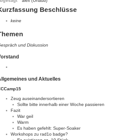
bgesagt
alex (Urlaub)
Kurzfassung Beschlüsse
keine
Themen
espräch und Diskussion
Vorstand
Allgemeines und Aktuelles
CCCamp15
Zeug auseinandersortieren
Sollte bitte innerhalb einer Woche passieren
Fazit
War geil
Warm
Es haben gefehlt: Super-Soaker
Workshops zu rad1o badge?
Es existieren ca. 10 Stück