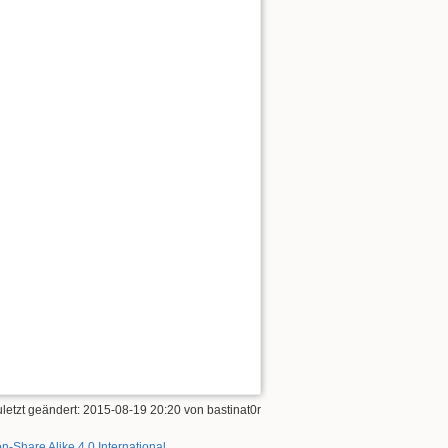
uletzt geändert: 2015-08-19 20:20 von
bastinat0r
on-Share Alike 4.0 International