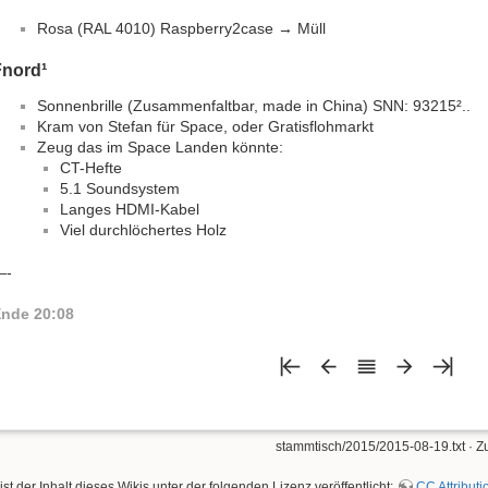
Rosa (RAL 4010) Raspberry2case → Müll
Fnord¹
Sonnenbrille (Zusammenfaltbar, made in China) SNN: 93215²..
Kram von Stefan für Space, oder Gratisflohmarkt
Zeug das im Space Landen könnte:
CT-Hefte
5.1 Soundsystem
Langes HDMI-Kabel
Viel durchlöchertes Holz
—-
nde 20:08
stammtisch/2015/2015-08-19.txt
· Z
ist der Inhalt dieses Wikis unter der folgenden Lizenz veröffentlicht:
CC Attributi