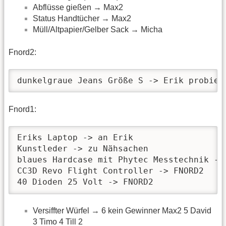
Abflüsse gießen → Max2
Status Handtücher → Max2
Müll/Altpapier/Gelber Sack → Micha
Fnord2:
dunkelgraue Jeans Größe S -> Erik probier
Fnord1:
Eriks Laptop -> an Erik

Kunstleder -> zu Nähsachen

blaues Hardcase mit Phytec Messtechnik -> 
CC3D Revo Flight Controller -> FNORD2

40 Dioden 25 Volt -> FNORD2
Versiffter Würfel → 6 kein Gewinner Max2 5 David
3 Timo 4 Till 2