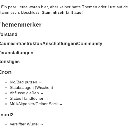
 Ein paar Leute waren hier, aber keiner hatte Themen oder Lust auf d
tammtisch. Beschluss:
Stammtisch fällt aus!
Themenmerker
Vorstand
Räume/Infrastruktur/Anschaffungen/Community
Veranstaltungen
Sonstiges
Cron
Klo/Bad putzen →
Staubsaugen (Wischen) →
Abflüsse gießen →
Status Handtücher →
Müll/Altpapier/Gelber Sack →
Fnord2:
Versiffter Würfel →