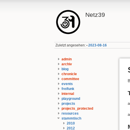
Netz39
Zuletzt angesehen:
2023-08-16
•
admin
archiv
blog
chronicle
committee
B
events
freifunk
internal
playground
a
projects
projects_protected
resources
a
stammtisch
2010
2012