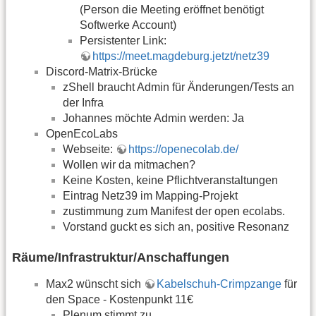
(Person die Meeting eröffnet benötigt
Softwerke Account)
Persistenter Link:
https://meet.magdeburg.jetzt/netz39
Discord-Matrix-Brücke
zShell braucht Admin für Änderungen/Tests an
der Infra
Johannes möchte Admin werden: Ja
OpenEcoLabs
Webseite:
https://openecolab.de/
Wollen wir da mitmachen?
Keine Kosten, keine Pflichtveranstaltungen
Eintrag Netz39 im Mapping-Projekt
zustimmung zum Manifest der open ecolabs.
Vorstand guckt es sich an, positive Resonanz
Räume/Infrastruktur/Anschaffungen
Max2 wünscht sich
Kabelschuh-Crimpzange
für
den Space - Kostenpunkt 11€
Plenum stimmt zu