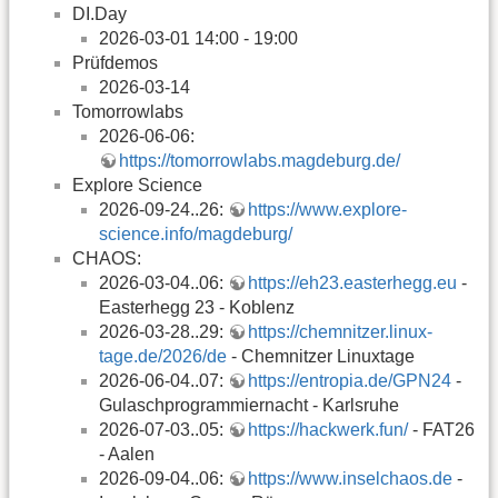
DI.Day
2026-03-01 14:00 - 19:00
Prüfdemos
2026-03-14
Tomorrowlabs
2026-06-06:
https://tomorrowlabs.magdeburg.de/
Explore Science
2026-09-24..26:
https://www.explore-
science.info/magdeburg/
CHAOS:
2026-03-04..06:
https://eh23.easterhegg.eu
-
Easterhegg 23 - Koblenz
2026-03-28..29:
https://chemnitzer.linux-
tage.de/2026/de
- Chemnitzer Linuxtage
2026-06-04..07:
https://entropia.de/GPN24
-
Gulaschprogrammiernacht - Karlsruhe
2026-07-03..05:
https://hackwerk.fun/
- FAT26
- Aalen
2026-09-04..06:
https://www.inselchaos.de
-