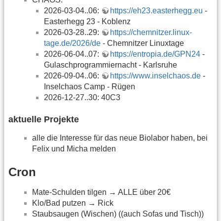
2026-03-04..06:
https://eh23.easterhegg.eu
-
Easterhegg 23 - Koblenz
2026-03-28..29:
https://chemnitzer.linux-
tage.de/2026/de
- Chemnitzer Linuxtage
2026-06-04..07:
https://entropia.de/GPN24
-
Gulaschprogrammiernacht - Karlsruhe
2026-09-04..06:
https://www.inselchaos.de
-
Inselchaos Camp - Rügen
2026-12-27..30: 40C3
aktuelle Projekte
alle die Interesse für das neue Biolabor haben, bei
Felix und Micha melden
Cron
Mate-Schulden tilgen → ALLE über 20€
Klo/Bad putzen → Rick
Staubsaugen (Wischen) ((auch Sofas und Tisch))