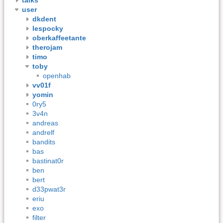
user
dkdent
lespocky
oberkaffeetante
therojam
timo
toby
openhab
vv01f
yomin
0ry5
3v4n
andreas
andrelf
bandits
bas
bastinat0r
ben
bert
d33pwat3r
eriu
exo
filter