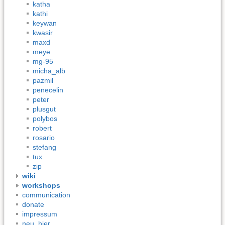
katha
kathi
keywan
kwasir
maxd
meye
mg-95
micha_alb
pazmil
penecelin
peter
plusgut
polybos
robert
rosario
stefang
tux
zip
wiki
workshops
communication
donate
impressum
neu_hier