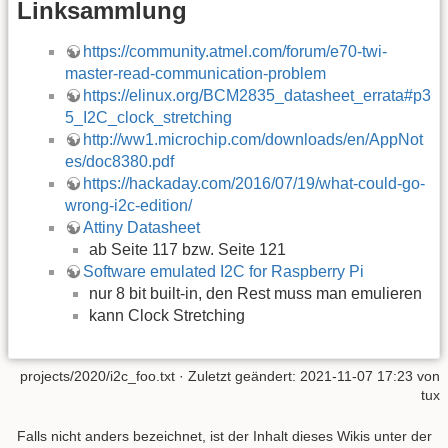
Linksammlung
https://community.atmel.com/forum/e70-twi-
master-read-communication-problem
https://elinux.org/BCM2835_datasheet_errata#p3
5_I2C_clock_stretching
http://ww1.microchip.com/downloads/en/AppNot
es/doc8380.pdf
https://hackaday.com/2016/07/19/what-could-go-
wrong-i2c-edition/
Attiny Datasheet
ab Seite 117 bzw. Seite 121
Software emulated I2C for Raspberry Pi
nur 8 bit built-in, den Rest muss man emulieren
kann Clock Stretching
projects/2020/i2c_foo.txt
· Zuletzt geändert: 2021-11-07 17:23 von
tux
Falls nicht anders bezeichnet, ist der Inhalt dieses Wikis unter der