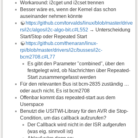
Workaround: i2cget und i2cset trennen
Besser wäre es, wenn der Kernel das schon
auseinander nehmen könnte
https://github.com/torvalds/linux/blob/master/drive
rs/i2c/algos/i2c-algo-bit.c#L552
→ Unterscheidung
Start/Stop oder Repeated Start
https://github.com/thenaran/linux-
rpi/blob/master/drivers/i2c/busses/i2c-
bcm2708.c#L77
Es gibt den Parameter "combined", über den
festgelegt wird, ob Nachrichten über Repeated-
Start zusammengefasst werden
Für den relevanten Bus ist bcm-2835 zuständig …
oder auch nicht. Es ist bcm2708
Offenbar kommt das repeated-start aus dem
Userspace
Benutzt die USITWI-Library für den AVR die Stop-
Condition, um das callback aufzurufen?
Der Callback wird nicht in der ISR aufgerufen
(was eig. sinnvoll ist)