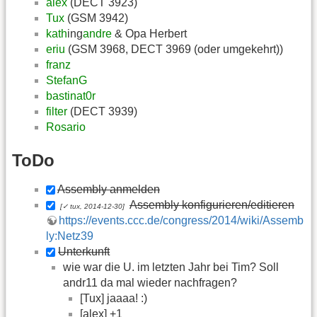
alex
(DECT 3923)
Tux
(GSM 3942)
kath
ing
andre
& Opa Herbert
eriu
(GSM 3968, DECT 3969 (oder umgekehrt))
franz
StefanG
bastinat0r
filter
(DECT 3939)
Rosario
ToDo
Assembly anmelden
Assembly konfigurieren/editieren
[✓ tux, 2014-12-30]
https://events.ccc.de/congress/2014/wiki/Assemb
ly:Netz39
Unterkunft
wie war die U. im letzten Jahr bei Tim? Soll
andr11 da mal wieder nachfragen?
[Tux] jaaaa! :)
[alex] +1