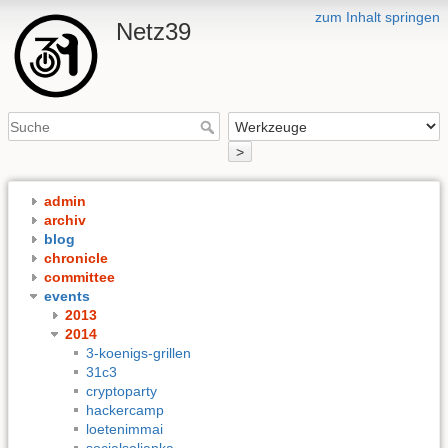
zum Inhalt springen
Netz39
>
admin
archiv
blog
chronicle
committee
events
2013
2014
3-koenigs-grillen
31c3
cryptoparty
hackercamp
loetenimmai
socialsoljanka