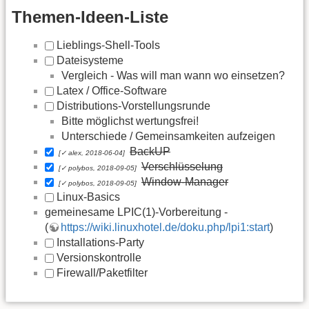
Themen-Ideen-Liste
Lieblings-Shell-Tools
Dateisysteme
Vergleich - Was will man wann wo einsetzen?
Latex / Office-Software
Distributions-Vorstellungsrunde
Bitte möglichst wertungsfrei!
Unterschiede / Gemeinsamkeiten aufzeigen
BackUP
[✓ alex, 2018-06-04]
Verschlüsselung
[✓ polybos, 2018-09-05]
Window-Manager
[✓ polybos, 2018-09-05]
Linux-Basics
gemeinesame LPIC(1)-Vorbereitung -
(
https://wiki.linuxhotel.de/doku.php/lpi1:start
)
Installations-Party
Versionskontrolle
Firewall/Paketfilter