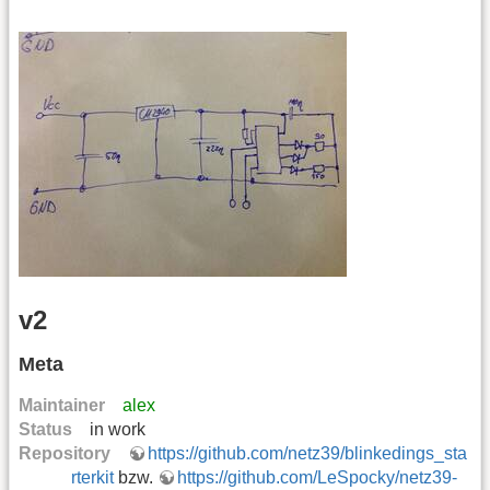
v2
Meta
Maintainer
alex
Status
in work
Repository
https://github.com/netz39/blinkedings_sta
rterkit
bzw.
https://github.com/LeSpocky/netz39-