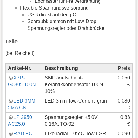
Lochraster für Freiverdrahtung
Flexible Spannungsversorgung
USB direkt auf den µC
Schraubklemmen mit Low-Drop-
Spannungsregler oder Drahtbrücke
Teile
(bei Reichelt)
Artikel-Nr.
Beschreibung
Preis
X7R-
SMD-Vielschicht-
0,050
G0805 100N
Keramikkondensator 100N,
€
10%
LED 3MM
LED 3mm, low-Current, grün
0,080
2MA GN
€
LP 2950
Spannungsregler, +5,0V,
0,33
ACZ5,0
0,16A, TO-92
€
RAD FC
Elko radial, 105°C, low ESR,
0,090