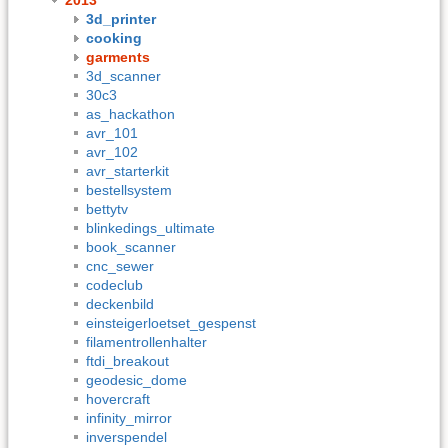
3d_printer
cooking
garments
3d_scanner
30c3
as_hackathon
avr_101
avr_102
avr_starterkit
bestellsystem
bettytv
blinkedings_ultimate
book_scanner
cnc_sewer
codeclub
deckenbild
einsteigerloetset_gespenst
filamentrollenhalter
ftdi_breakout
geodesic_dome
hovercraft
infinity_mirror
inverspendel