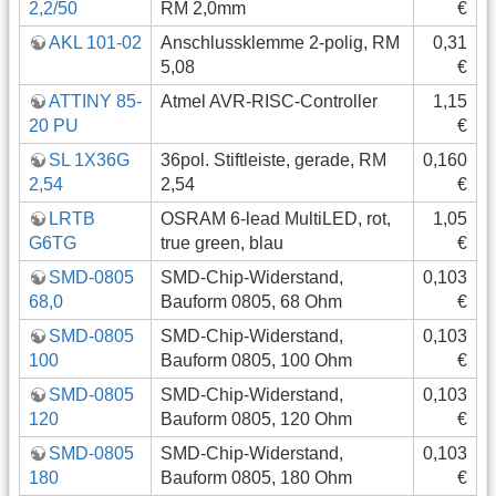
2,2/50
RM 2,0mm
€
AKL 101-02
Anschlussklemme 2-polig, RM
0,31
5,08
€
ATTINY 85-
Atmel AVR-RISC-Controller
1,15
20 PU
€
SL 1X36G
36pol. Stiftleiste, gerade, RM
0,160
2,54
2,54
€
LRTB
OSRAM 6-lead MultiLED, rot,
1,05
G6TG
true green, blau
€
SMD-0805
SMD-Chip-Widerstand,
0,103
68,0
Bauform 0805, 68 Ohm
€
SMD-0805
SMD-Chip-Widerstand,
0,103
100
Bauform 0805, 100 Ohm
€
SMD-0805
SMD-Chip-Widerstand,
0,103
120
Bauform 0805, 120 Ohm
€
SMD-0805
SMD-Chip-Widerstand,
0,103
180
Bauform 0805, 180 Ohm
€