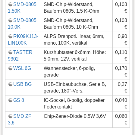
SMD-0805
SMD-Chip-Widerstand,
0,103
1,50K
Bauform 0805, 1,5 K-Ohm
€
SMD-0805
SMD-Chip-Widerstand,
0,103
10,0K
Bauform 0805, 10 K-Ohm
€
RK09K113-
ALPS Drehpoti. linear, 6mm,
0,90
LIN100K
mono, 100K, vertikal
€
TASTER
Kurzhubtaster 6x6mm, Höhe:
0,110
9302
5,0mm, 12V, vertikal
€
WSL 6G
Wannenstecker, 6-polig,
0,170
gerade
€
USB BG
USB-Einbaubuchse, Serie B,
0,27
gerade, 180°-Vers.
€
GS 8
IC-Sockel, 8-polig, doppelter
0,040
Federkontakt
€
SMD ZF
Chip-Zener-Diode 0,5W 3,6V
0,060
3,6
€