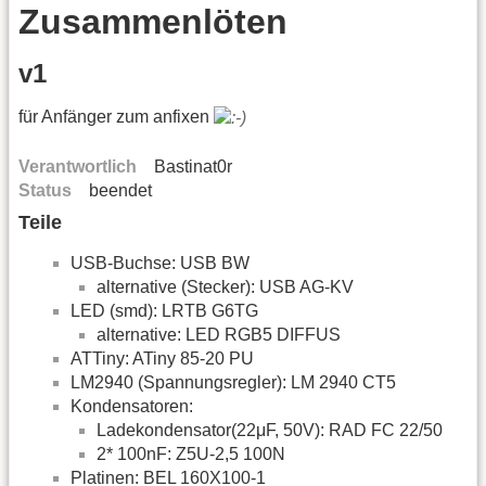
Zusammenlöten
v1
für Anfänger zum anfixen
Verantwortlich
Bastinat0r
Status
beendet
Teile
USB-Buchse: USB BW
alternative (Stecker): USB AG-KV
LED (smd): LRTB G6TG
alternative: LED RGB5 DIFFUS
ATTiny: ATiny 85-20 PU
LM2940 (Spannungsregler): LM 2940 CT5
Kondensatoren:
Ladekondensator(22μF, 50V): RAD FC 22/50
2* 100nF: Z5U-2,5 100N
Platinen: BEL 160X100-1