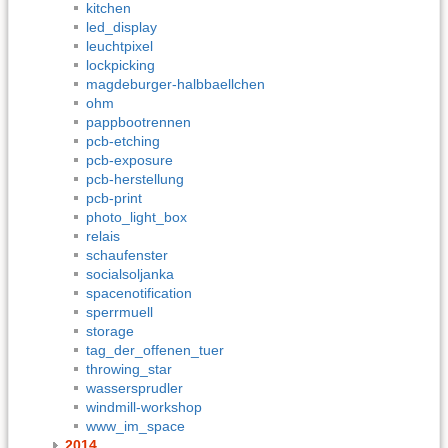
kitchen
led_display
leuchtpixel
lockpicking
magdeburger-halbbaellchen
ohm
pappbootrennen
pcb-etching
pcb-exposure
pcb-herstellung
pcb-print
photo_light_box
relais
schaufenster
socialsoljanka
spacenotification
sperrmuell
storage
tag_der_offenen_tuer
throwing_star
wassersprudler
windmill-workshop
www_im_space
2014