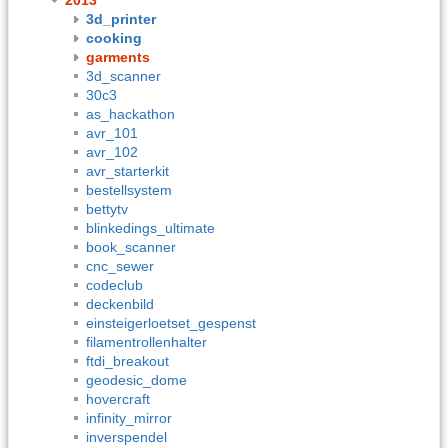
3d_printer
cooking
garments
3d_scanner
30c3
as_hackathon
avr_101
avr_102
avr_starterkit
bestellsystem
bettytv
blinkedings_ultimate
book_scanner
cnc_sewer
codeclub
deckenbild
einsteigerloetset_gespenst
filamentrollenhalter
ftdi_breakout
geodesic_dome
hovercraft
infinity_mirror
inverspendel