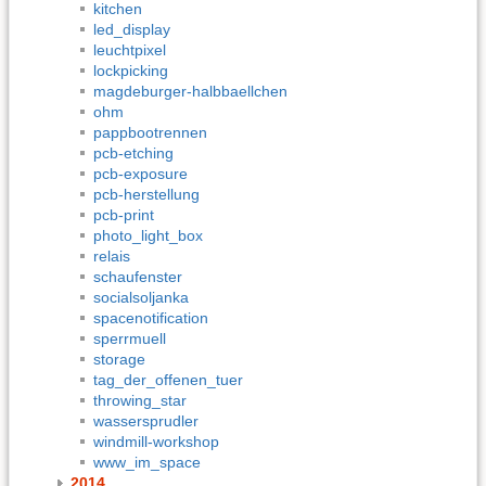
kitchen
led_display
leuchtpixel
lockpicking
magdeburger-halbbaellchen
ohm
pappbootrennen
pcb-etching
pcb-exposure
pcb-herstellung
pcb-print
photo_light_box
relais
schaufenster
socialsoljanka
spacenotification
sperrmuell
storage
tag_der_offenen_tuer
throwing_star
wassersprudler
windmill-workshop
www_im_space
2014