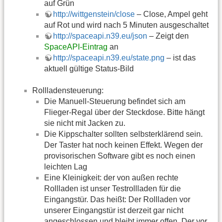
auf Grün
http://wittgenstein/close
– Close, Ampel geht
auf Rot und wird nach 5 Minuten ausgeschaltet
http://spaceapi.n39.eu/json
– Zeigt den
SpaceAPI-Eintrag
an
http://spaceapi.n39.eu/state.png
– ist das
aktuell gültige Status-Bild
Rollladensteuerung:
Die Manuell-Steuerung befindet sich am
Flieger-Regal über der Steckdose. Bitte hängt
sie nicht mit Jacken zu.
Die Kippschalter sollten selbsterklärend sein.
Der Taster hat noch keinen Effekt. Wegen der
provisorischen Software gibt es noch einen
leichten Lag
Eine Kleinigkeit: der von außen rechte
Rollladen ist unser Testrollladen für die
Eingangstür. Das heißt: Der Rollladen vor
unserer Eingangstür ist derzeit gar nicht
angeschlossen und bleibt immer offen. Der vor