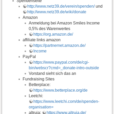
Spendenseite
http://www.netz39.de/verein/spenden/
und
http://www.netz39.de/wiki/donate
Amazon
Anmeldung bei Amazon Smiles Income
0,5% des Warenwertes
https://org.amazon.de/
affiliate links amazon
https://partnernet.amazon.de/
Income
PayPal
https://www.paypal.com/de/cgi-
bin/webscr?cmd=_donate-intro-outside
Vorstand sieht sich das an
Fundraising Sites
Betterplace:
https://www.betterplace.org/de
Leetchi:
https://www.leetchi.com/de/spenden-
organisation=
altruja:
https://www.altruja.de/