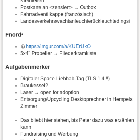
Kleinteilen
Postkarte an <zensiert> → Outbox
Fahrradventilkappe (französisch)
Landesverkehrswachtanleuchterückleuchtedingsi
Fnord¹
https://imgur.com/a/KUErUkO
5x4" Propeller → Fliederkramkiste
Aufgabenmerker
Digitaler Space-Liebhab-Tag (TLS 1.4!!!)
Braukessel?
Laser → open for adoption
Entsorgung/Upcycling Desktoprechner in Hempels
Zimmer
Das bliebt hier stehen, bis Peter dazu was erzählen
kann
Fundraising und Werbung