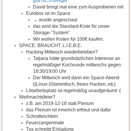
gstr%C3%A4ger
David bringt mal eine zum Ausprobieren mit
Eurobox ist im Space
→ wurde angeschaut
das wird die Standard-Kiste für unser
Storage-"System"
Wir wollen Kisten für 100€ kaufen.
SPACE. BRAUCHT. L.I.E.B.E.
Hacking Mittwoch wiederbeleben?
Tatjana hätte grundsätzliches Interesse an
regelmäßiger Kochrunde mittwochs gegen
18:30/19:00 Uhr
Der Mittwoch wird dann ein Space-Abend
((Linux-)Stammtisch, freies Hacken, etc)
Lötarbeitsplatz ist regelmäßig unaufgeräumt :(
Weihnachtsfeier?
z.B. am 2019-12-18 statt Plenum
das Plenum ist innerlich erfreut und dafür
Schrottwichteln
Feuerzangenmate
Tux schreibt Einladung