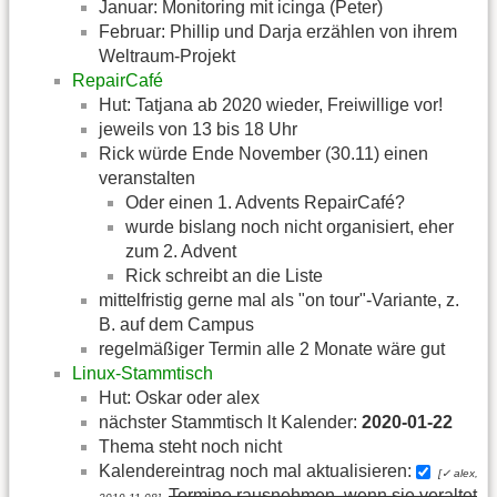
Januar: Monitoring mit icinga (Peter)
Februar: Phillip und Darja erzählen von ihrem
Weltraum-Projekt
RepairCafé
Hut: Tatjana ab 2020 wieder, Freiwillige vor!
jeweils von 13 bis 18 Uhr
Rick würde Ende November (30.11) einen
veranstalten
Oder einen 1. Advents RepairCafé?
wurde bislang noch nicht organisiert, eher
zum 2. Advent
Rick schreibt an die Liste
mittelfristig gerne mal als "on tour"-Variante, z.
B. auf dem Campus
regelmäßiger Termin alle 2 Monate wäre gut
Linux-Stammtisch
Hut: Oskar oder alex
nächster Stammtisch lt Kalender:
2020-01-22
Thema steht noch nicht
Kalendereintrag noch mal aktualisieren:
[✓ alex,
Termine rausnehmen, wenn sie veraltet