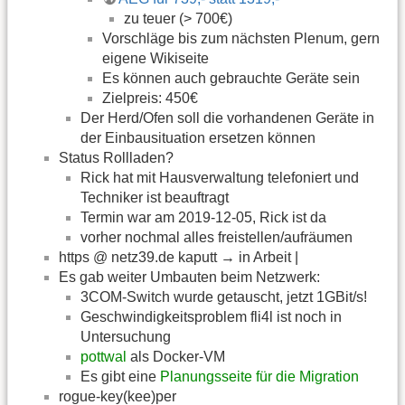
zu teuer (> 700€)
Vorschläge bis zum nächsten Plenum, gern
eigene Wikiseite
Es können auch gebrauchte Geräte sein
Zielpreis: 450€
Der Herd/Ofen soll die vorhandenen Geräte in
der Einbausituation ersetzen können
Status Rollladen?
Rick hat mit Hausverwaltung telefoniert und
Techniker ist beauftragt
Termin war am 2019-12-05, Rick ist da
vorher nochmal alles freistellen/aufräumen
https @ netz39.de kaputt → in Arbeit |
Es gab weiter Umbauten beim Netzwerk:
3COM-Switch wurde getauscht, jetzt 1GBit/s!
Geschwindigkeitsproblem fli4l ist noch in
Untersuchung
pottwal
als Docker-VM
Es gibt eine
Planungsseite für die Migration
rogue-key(kee)per