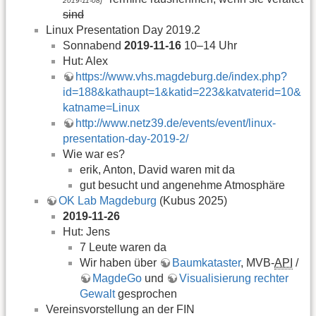
2019-11-08]
sind
Linux Presentation Day 2019.2
Sonnabend
2019-11-16
10–14 Uhr
Hut: Alex
https://www.vhs.magdeburg.de/index.php?
id=188&kathaupt=1&katid=223&katvaterid=10&
katname=Linux
http://www.netz39.de/events/event/linux-
presentation-day-2019-2/
Wie war es?
erik, Anton, David waren mit da
gut besucht und angenehme Atmosphäre
OK Lab Magdeburg
(Kubus 2025)
2019-11-26
Hut: Jens
7 Leute waren da
Wir haben über
Baumkataster
, MVB-
API
/
MagdeGo
und
Visualisierung rechter
Gewalt
gesprochen
Vereinsvorstellung an der FIN