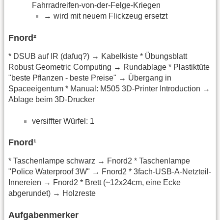
Fahrradreifen-von-der-Felge-Kriegen
→ wird mit neuem Flickzeug ersetzt
Fnord²
* DSUB auf IR (dafuq?) → Kabelkiste * Übungsblatt
Robust Geometric Computing → Rundablage * Plastiktüte
"beste Pflanzen - beste Preise" → Übergang in
Spaceeigentum * Manual: M505 3D-Printer Introduction →
Ablage beim 3D-Drucker
versiffter Würfel: 1
Fnord¹
* Taschenlampe schwarz → Fnord2 * Taschenlampe
"Police Waterproof 3W" → Fnord2 * 3fach-USB-A-Netzteil-
Innereien → Fnord2 * Brett (~12x24cm, eine Ecke
abgerundet) → Holzreste
Aufgabenmerker