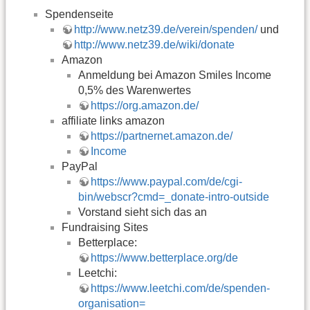
Spendenseite
http://www.netz39.de/verein/spenden/
und
http://www.netz39.de/wiki/donate
Amazon
Anmeldung bei Amazon Smiles Income
0,5% des Warenwertes
https://org.amazon.de/
affiliate links amazon
https://partnernet.amazon.de/
Income
PayPal
https://www.paypal.com/de/cgi-
bin/webscr?cmd=_donate-intro-outside
Vorstand sieht sich das an
Fundraising Sites
Betterplace:
https://www.betterplace.org/de
Leetchi:
https://www.leetchi.com/de/spenden-
organisation=