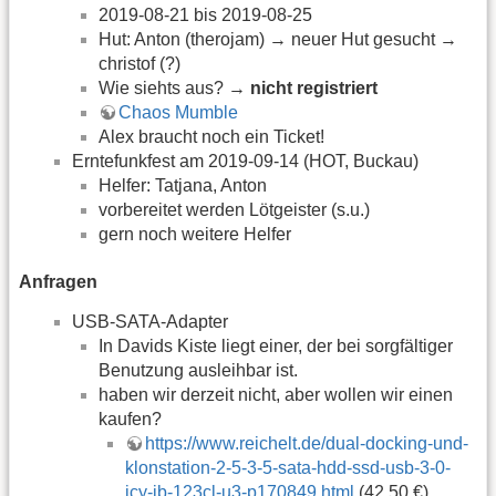
2019-08-21 bis 2019-08-25
Hut: Anton (therojam) → neuer Hut gesucht →
christof (?)
Wie siehts aus? →
nicht registriert
Chaos Mumble
Alex braucht noch ein Ticket!
Erntefunkfest am 2019-09-14 (HOT, Buckau)
Helfer: Tatjana, Anton
vorbereitet werden Lötgeister (s.u.)
gern noch weitere Helfer
Anfragen
USB-SATA-Adapter
In Davids Kiste liegt einer, der bei sorgfältiger
Benutzung ausleihbar ist.
haben wir derzeit nicht, aber wollen wir einen
kaufen?
https://www.reichelt.de/dual-docking-und-
klonstation-2-5-3-5-sata-hdd-ssd-usb-3-0-
icy-ib-123cl-u3-p170849.html
(42,50 €)