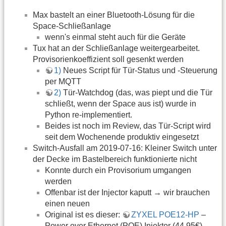
Max bastelt an einer Bluetooth-Lösung für die
Space-Schließanlage
wenn's einmal steht auch für die Geräte
Tux hat an der Schließanlage weitergearbeitet.
Provisorienkoeffizient soll gesenkt werden
1)
Neues Script für Tür-Status und -Steuerung
per MQTT
2)
Tür-Watchdog (das, was piept und die Tür
schließt, wenn der Space aus ist) wurde in
Python re-implementiert.
Beides ist noch im Review, das Tür-Script wird
seit dem Wochenende produktiv eingesetzt
Switch-Ausfall am 2019-07-16: Kleiner Switch unter
der Decke im Bastelbereich funktionierte nicht
Konnte durch ein Provisorium umgangen
werden
Offenbar ist der Injector kaputt → wir brauchen
einen neuen
Original ist es dieser:
ZYXEL POE12-HP
–
Power over Ethernet (POE) Injektor (44,95€)