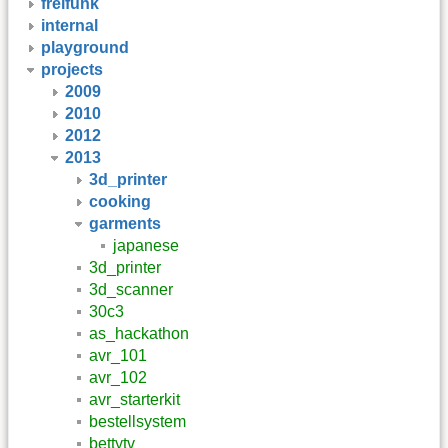
freifunk
internal
playground
projects
2009
2010
2012
2013
3d_printer
cooking
garments
japanese
3d_printer
3d_scanner
30c3
as_hackathon
avr_101
avr_102
avr_starterkit
bestellsystem
bettytv