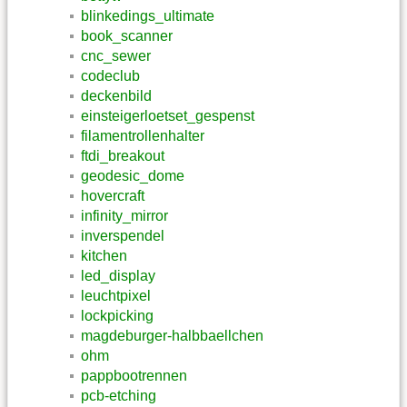
blinkedings_ultimate
book_scanner
cnc_sewer
codeclub
deckenbild
einsteigerloetset_gespenst
filamentrollenhalter
ftdi_breakout
geodesic_dome
hovercraft
infinity_mirror
inverspendel
kitchen
led_display
leuchtpixel
lockpicking
magdeburger-halbbaellchen
ohm
pappbootrennen
pcb-etching